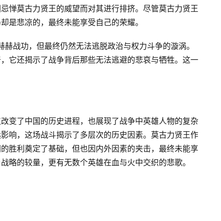
因忌惮莫古力贤王的威望而对其进行排挤。尽管莫古力贤王
局却是悲凉的，最终未能享受自己的荣耀。
赫赫战功，但最终仍然无法逃脱政治与权力斗争的漩涡。
奇，它还揭示了战争背后那些无法逃避的悲哀与牺牲。这一
仅改变了中国的历史进程，也展现了战争中英雄人物的复杂
远影响，这场战斗揭示了多层次的历史因素。莫古力贤王作
朝的胜利奠定了基础，但也因内外因素的夹击，最终未能享
与战略的较量，更有无数个英雄在血与火中交织的悲歌。