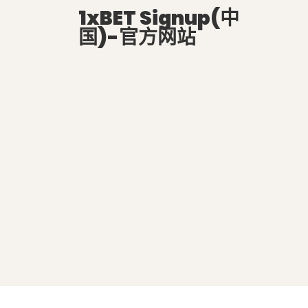
1xBET Signup(中
国)-官方网站