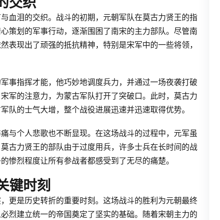
的交织
节与血泪的交织。战斗的初期，元朝军队在莫古力贤王的指
精心策划的军事行动，逐渐围困了南宋的主力部队。尽管南
依然表现出了顽强的抵抗精神，特别是宋军中的一些将领，
的军事指挥才能，他巧妙地调度兵力，并通过一场夜袭打破
了宋军的注意力，为蒙古军队打开了突破口。此时，莫古力
古军队的士气大增，整个战役进展迅速并迅速取得优势。
伤痛与个人悲歌也不断显现。在这场战斗的过程中，元军虽
。莫古力贤王的部队由于过度用兵，许多士兵在长时间的战
争的惨烈程度让所有参战者都感受到了无尽的痛楚。
关键时刻
突，更是历史转折的重要时刻。这场战斗的胜利为元朝最终
忽必烈建立统一的帝国奠定了坚实的基础。随着宋朝主力的