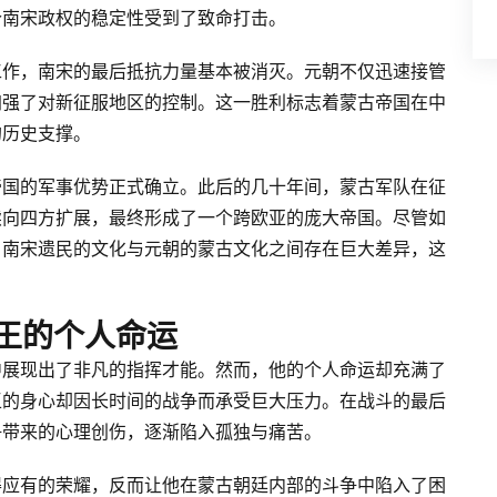
个南宋政权的稳定性受到了致命打击。
工作，南宋的最后抵抗力量基本被消灭。元朝不仅迅速接管
加强了对新征服地区的控制。这一胜利标志着蒙古帝国在中
的历史支撑。
帝国的军事优势正式确立。此后的几十年间，蒙古军队在征
续向四方扩展，最终形成了一个跨欧亚的庞大帝国。尽管如
，南宋遗民的文化与元朝的蒙古文化之间存在巨大差异，这
王的个人命运
中展现出了非凡的指挥才能。然而，他的个人命运却充满了
王的身心却因长时间的战争而承受巨大压力。在战斗的最后
争带来的心理创伤，逐渐陷入孤独与痛苦。
得应有的荣耀，反而让他在蒙古朝廷内部的斗争中陷入了困