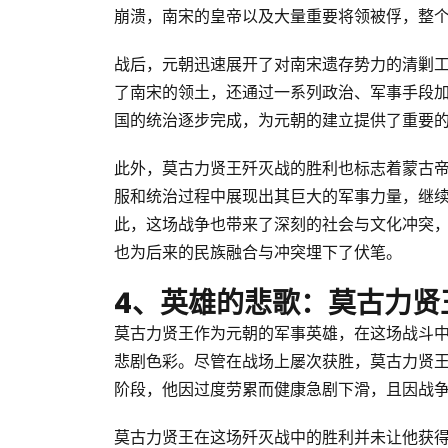
崩溃，南宋的皇帝以及大量重要将领被俘，整
战后，元朝迅速展开了对南宋遗存势力的清剿
了南宋的领土，还通过一系列政治、军事手段
国的统治逐步完成，为元朝的建立提供了重要
此外，莫古力贤王歼灭战的胜利也标志着蒙古
服和统治过程中展现出其巨大的军事力量，继
此，这场战争也带来了深刻的社会与文化冲突
也为后来的民族融合与冲突埋下了伏笔。
4、英雄的悲歌：莫古力贤
莫古力贤王作为元朝的军事英雄，在这场战斗
悲剧色彩。尽管在战场上屡次获胜，莫古力贤
阶段，他因过度劳累而健康急剧下滑，且因战
莫古力贤王在这场歼灭战中的胜利并未让他获